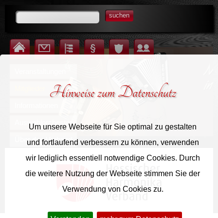
suchen
Startseite
Kontakt
Inhalt
Impressum
Datenschutz
Login für Mitglieder
Veranstaltungen
Hinweise zum Datenschutz
Mitglieder
Informationen
Auswahlorchester
Um unsere Webseite für Sie optimal zu gestalten
Über den Verband
und fortlaufend verbessern zu können, verwenden
wir lediglich essentiell notwendige Cookies. Durch
die weitere Nutzung der Webseite stimmen Sie der
Verwendung von Cookies zu.