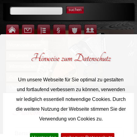
suchen
Startseite
Kontakt
Inhalt
Impressum
Datenschutz
Login für Mitglieder
Veranstaltungen
Hinweise zum Datenschutz
Mitglieder
Informationen
Auswahlorchester
Um unsere Webseite für Sie optimal zu gestalten
Über den Verband
und fortlaufend verbessern zu können, verwenden
wir lediglich essentiell notwendige Cookies. Durch
Passwort vergessen?
die weitere Nutzung der Webseite stimmen Sie der
Verwendung von Cookies zu.
Benutzername
*