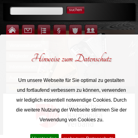
suchen
Startseite
Kontakt
Inhalt
Impressum
Datenschutz
Login für Mitglieder
Veranstaltungen
Hinweise zum Datenschutz
Mitglieder
Informationen
Auswahlorchester
Um unsere Webseite für Sie optimal zu gestalten
Über den Verband
und fortlaufend verbessern zu können, verwenden
wir lediglich essentiell notwendige Cookies. Durch
die weitere Nutzung der Webseite stimmen Sie der
Verwendung von Cookies zu.